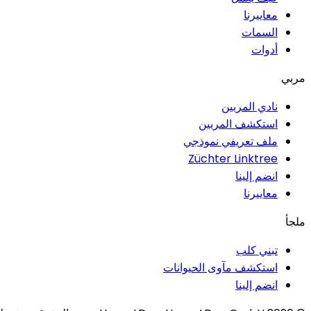
معاييرنا
السمات
أدوات
مربي
نادي المربين
استكشف المربين
ملف تعريفي نموذجي
Züchter Linktree
انضم إلينا
معاييرنا
ملجأ
تبني كلب
استكشف مآوى الحيوانات
انضم إلينا