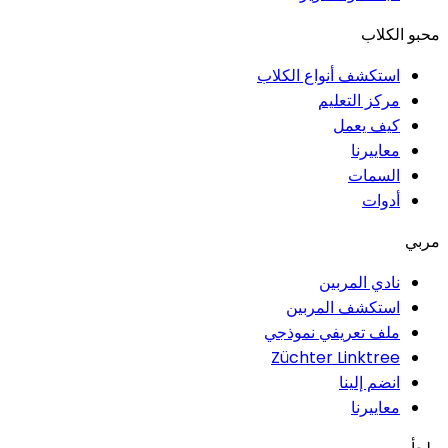
محبو الكلاب
استكشف أنواع الكلاب
مركز التعليم
كيف يعمل
معاييرنا
السمات
أدوات
مربي
نادي المربين
استكشف المربين
ملف تعريفي نموذجي
Züchter Linktree
انضم إلينا
معاييرنا