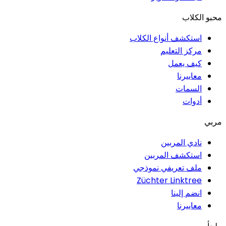
محبو الكلاب
استكشف أنواع الكلاب
مركز التعليم
كيف يعمل
معاييرنا
السمات
أدوات
مربي
نادي المربين
استكشف المربين
ملف تعريفي نموذجي
Züchter Linktree
انضم إلينا
معاييرنا