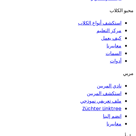
محبو الكلاب
استكشف أنواع الكلاب
مركز التعليم
كيف يعمل
معاييرنا
السمات
أدوات
مربي
نادي المربين
استكشف المربين
ملف تعريفي نموذجي
Züchter Linktree
انضم إلينا
معاييرنا